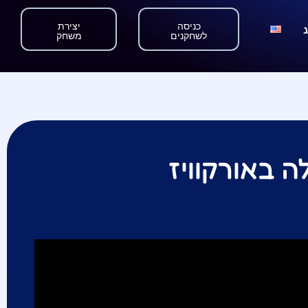
כניסה
יצירת
לשחקנים
משחק
 באורקוויז