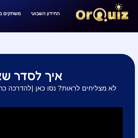
החידון השבועי
משחקים מו
איך לסדר שא
לא מצליחים לראות? נסו כאן |
להדרכה כת