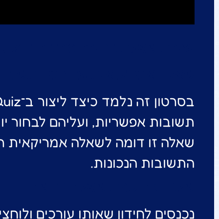
יצירת שאלת בחירה מרובה ב־ORQUIZ
שאלה אמריקאית עם כמה תשובות 
בסרטון זה נלמד כיצד ליצור ב־OrQuiz שאלה מסוג
תשובות אפשריות, ועליהם לבחור י
שאלה זו דומה לשאלה אמריקאית רג
התשובות הנכונות.
שלב 1: הוספת שאלה חדשה
נכנסים לחידון שאותו עורכים ולוחצי