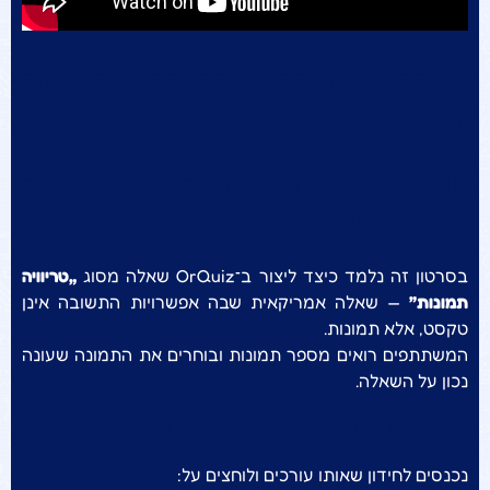
יצירת שאלת בחירת תמונה
ב־ORQUIZ
חידון תמונות במבנה של שאלה
אמריקאית
בסרטון זה נלמד כיצד ליצור ב־OrQuiz שאלה מסוג
„טריוויה
תמונות”
— שאלה אמריקאית שבה אפשרויות התשובה אינן
טקסט, אלא תמונות.
המשתתפים רואים מספר תמונות ובוחרים את התמונה שעונה
נכון על השאלה.
שלב 1: הוספת שאלה חדשה
נכנסים לחידון שאותו עורכים ולוחצים על: